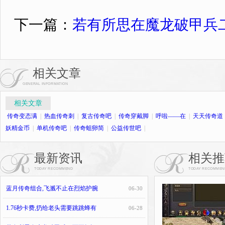
下一篇：
若有所思在魔龙破甲兵
相关文章
GENERAL INFORMATION
相关文章
传奇变态满
|
热血传奇刺
|
复古传奇吧
|
传奇穿戴脚
|
呼啦——在
|
天天传奇道
妖精金币
|
单机传奇吧
|
传奇蛆卵简
|
公益传世吧
|
最新资讯
相关推
TODAY RECOMMEND
TODAY RECOMMEN
蓝月传奇组合,飞溅不止在烈焰护腕
06-30
1.76秒卡费,扔给老头需要跳跳蜂有
06-28