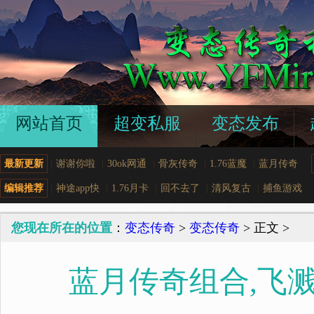
网站首页
超变私服
变态发布
最新更新
|
谢谢你啦
|
30ok网通
|
骨灰传奇
|
1.76蓝魔
|
蓝月传奇
编辑推荐
|
神途app快
|
1.76月卡
|
回不去了
|
清风复古
|
捕鱼游戏
您现在所在的位置
：
变态传奇
>
变态传奇
> 正文 >
蓝月传奇组合,飞