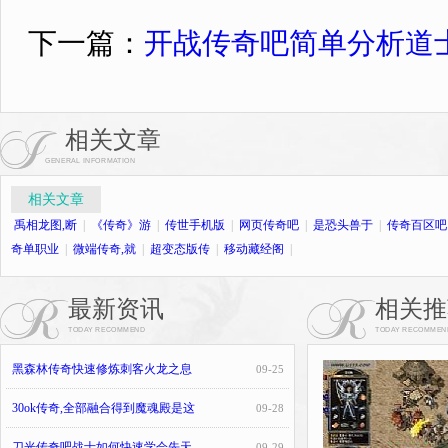
下一篇：
开战传奇吧简单分析道
相关文章
GENERAL INFORMATION
相关文章
禹相龙图,断
|
《传奇》游
|
传世手机版
|
网页传奇吧
|
是恐头兽于
|
传奇百区吧
奇单职业
|
微端传奇,就
|
超变态版传
|
移动藏经阁
|
最新资讯
相关推
TODAY RECOMMEND
TODAY RECOMMEN
黑森林传奇快速修炼刺客火龙之息
09-25
30ok传奇,全部融合得到魔魂殿是这
09-28
刀光传奇吧战士如何快速学会先天
09-29