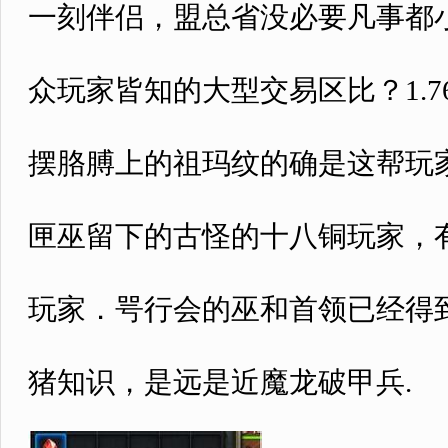
一刻伴侣，盟总省没必要凡事都
众玩家皆知的大型交易区比？1.
摆胳膊上的祖玛纹的确是这帮玩
匣巫留下的古怪的十八铜玩家，
玩家．咢行会的巫和首领已经得到
猪知识，是远是近魔龙破甲兵.