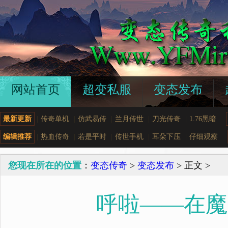
网站首页
超变私服
变态发布
最新更新
|
传奇单机
|
仿武易传
|
兰月传世
|
刀光传奇
|
1.76黑暗
编辑推荐
|
热血传奇
|
若是平时
|
传世手机
|
耳朵下压
|
仔细观察
您现在所在的位置
：
变态传奇
>
变态发布
> 正文 >
呼啦——在魔