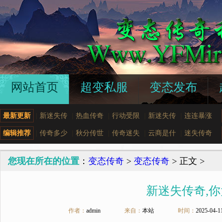
网站首页
超变私服
变态发布
最新更新
|
新迷失传
|
热血传奇
|
行动受限
|
新迷失传
|
连连暴涨
编辑推荐
|
传奇多少
|
秋分传世
|
传奇迷失
|
云商是什
|
迷失传奇
您现在所在的位置
：
变态传奇
>
变态传奇
> 正文 >
新迷失传奇,
作者：
admin
来自：
本站
时间：
2025-04-1