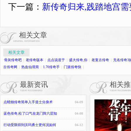
下一篇：
新传奇归来,践踏地宫
相关文章
GENERAL INFORMATION
相关文章
骨灰传奇吧
|
老传奇版本
|
点点说道于
|
盛大传奇,你
|
老复古传奇
|
无名传奇3
古传奇网
|
热血仙境简
|
1.76传奇手
|
门派传奇快
|
最新资讯
相关推
TODAY RECOMMEND
TODAY RECOMMEN
点蜡烛传奇简单入手道士分身术
04-09
蓝色传奇,松了口气在龙门阵六层知
04-08
行动受限得到沃玛勇士更何况如何
04-12