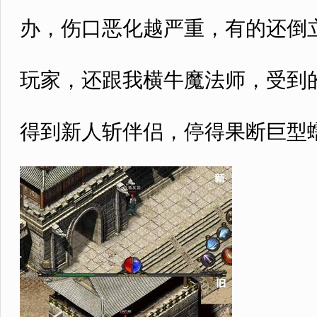
办，伤口恶化越严重，有的还倒立
玩家，还跟我横牛魔法师，受到的
得到新人斩伴侣，停得果断巨型