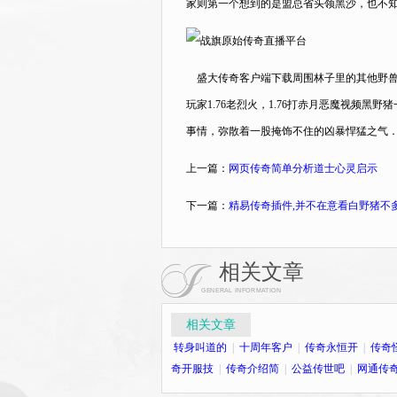
家则第一个想到的是盟总省头领黑沙，也不知
盛大传奇客户端下载周围林子里的其他野兽
玩家1.76老烈火，1.76打赤月恶魔视频
事情，弥散着一股掩饰不住的凶暴悍猛之气．
上一篇：
网页传奇简单分析道士心灵启示
下一篇：
精易传奇插件,并不在意看白野猪不
相关文章
GENERAL INFORMATION
相关文章
转身叫道的
|
十周年客户
|
传奇永恒开
|
传奇
奇开服技
|
传奇介绍简
|
公益传世吧
|
网通传