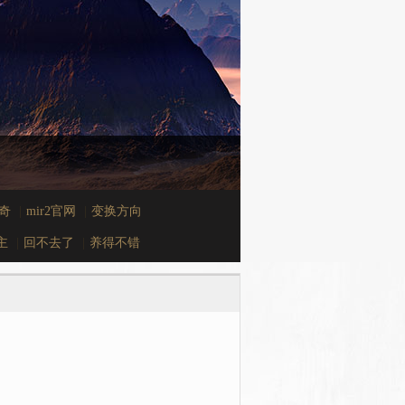
奇
|
mir2官网
|
变换方向
主
|
回不去了
|
养得不错