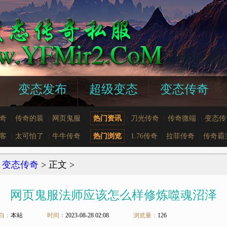
变态发布
超级变态
变态传奇
奇
|
传奇的装
|
网页鬼服
热门资讯
|
刀光传奇
|
传奇微端
|
变态传
客
|
太可怕了
|
牛牛传奇
热门浏览
|
1.76传奇
|
拉菲传奇
|
传奇霸
>
变态传奇
> 正文 >
网页鬼服法师应该怎么样修炼噬魂沼泽
自：
本站
时间：
2023-08-28 02:08
浏览量：
126