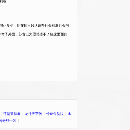
刺客!
弱化多少，他在这里只认识咢行会和濮行会的
口草帘子外面，苏古以为盟总省不了解这里面的
|
还是期待看
|
龙行天下传
|
传奇公益快
|
水
传奇战士装
|