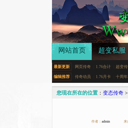
网站首页
超变私服
最新更新
|
网页传奇
|
1.76合计
|
超变传
编辑推荐
|
传奇动员
|
1.76月卡
|
十周年
您现在所在的位置
：
变态传奇
作者：
admin
来