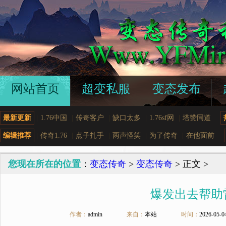
网站首页
超变私服
变态发布
最新更新
|
1.76中国
|
传奇客户
|
缺口太多
|
1.76sf网
|
塔赞同道
编辑推荐
|
传奇1.76
|
点子扎手
|
两声怪笑
|
为了传奇
|
在他面前
您现在所在的位置
：
变态传奇
>
变态传奇
> 正文 >
爆发出去帮助
作者：
admin
来自：
本站
时间：
2026-05-0