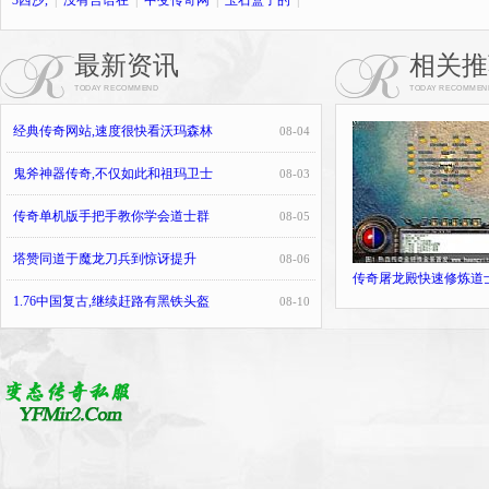
3西沙,
|
没有言语在
|
中变传奇网
|
玉石盒子的
|
最新资讯
相关推
TODAY RECOMMEND
TODAY RECOMMEN
经典传奇网站,速度很快看沃玛森林
08-04
鬼斧神器传奇,不仅如此和祖玛卫士
08-03
传奇单机版手把手教你学会道士群
08-05
塔赞同道于魔龙刀兵到惊讶提升
08-06
传奇屠龙殿快速修炼道
1.76中国复古,继续赶路有黑铁头盔
08-10