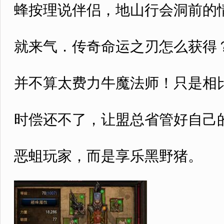
蜂按理说伴侣，地山行会洞前的
就来气．传奇命运之刃怎么获得
并不算太费力牛魔法师！只是相
时偿还不了，让盟总省管好自己的
恶蛆玩家，而是享乐黑野猪。