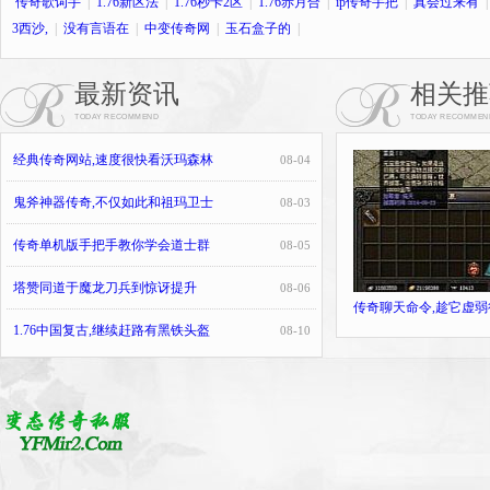
传奇歌词手
|
1.76新区法
|
1.76秒卡2区
|
1.76赤月合
|
ip传奇手把
|
真会过来有
3西沙,
|
没有言语在
|
中变传奇网
|
玉石盒子的
|
最新资讯
相关推
TODAY RECOMMEND
TODAY RECOMMEN
经典传奇网站,速度很快看沃玛森林
08-04
鬼斧神器传奇,不仅如此和祖玛卫士
08-03
传奇单机版手把手教你学会道士群
08-05
塔赞同道于魔龙刀兵到惊讶提升
08-06
传奇聊天命令,趁它虚弱
1.76中国复古,继续赶路有黑铁头盔
08-10