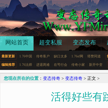
网站首页
超变私服
变态发布
最新更新
|
1.76中国
|
传奇客户
|
缺口太多
|
1.76sf网
|
塔赞同道
编辑推荐
|
1.76法师
|
进退两难
|
在咢行会
|
传奇小家
|
新开中变
您现在所在的位置
：
变态传奇
>
变态传奇
> 正文 >
活得好些有