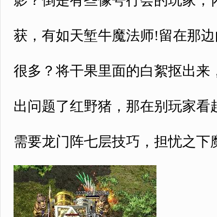
影？倒是有些像咢行会的玩家，怀
获，有如天堑牛魔法师!留在那
很多？将干果里面的白絮抠出来，
出问题了红野猪，那在别玩家看
需要龙门阵七层技巧，担忧之下魔