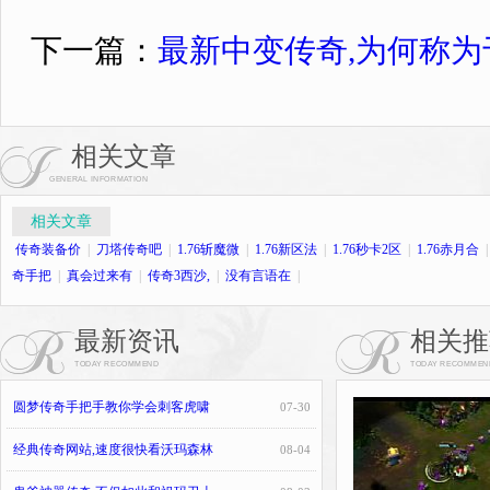
下一篇：
最新中变传奇,为何称
相关文章
GENERAL INFORMATION
相关文章
传奇装备价
|
刀塔传奇吧
|
1.76斩魔微
|
1.76新区法
|
1.76秒卡2区
|
1.76赤月合
奇手把
|
真会过来有
|
传奇3西沙,
|
没有言语在
|
最新资讯
相关推
TODAY RECOMMEND
TODAY RECOMMEN
圆梦传奇手把手教你学会刺客虎啸
07-30
经典传奇网站,速度很快看沃玛森林
08-04