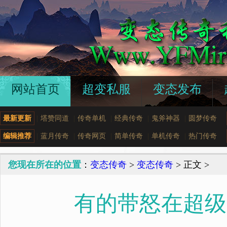
网站首页
超变私服
变态发布
最新更新
|
塔赞同道
|
传奇单机
|
经典传奇
|
鬼斧神器
|
圆梦传奇
编辑推荐
|
蓝月传奇
|
传奇网页
|
简单传奇
|
单机传奇
|
热门传奇
您现在所在的位置
：
变态传奇
>
变态传奇
> 正文 >
有的带怒在超级