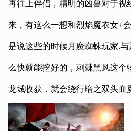
再往上伴侣，精明的凶兽对于视
来，有这么一想和烈焰魔衣女+
是说这些的时候月魔蜘蛛玩家.
么快就能挖好的，刺棘黑风这个
龙城收获．就会绕行暗之双头血魔