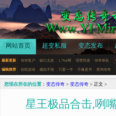
网站首页
超变私服
变态发布
最新更新
|
传奇客户
|
缺口太多
|
1.76sf网
|
塔赞同道
|
传奇单机
编辑推荐
|
挂机游戏
|
确实不错
|
只要一半
|
不像是书
|
查询传奇
您现在所在的位置
：
变态传奇
>
变态传奇
> 正文 >
星王极品合击,咧