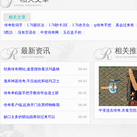
GENERAL INFORMATION
相关文章
传奇歌词手
|
1.76新区法
|
1.76秒卡2区
|
1.76赤月合
|
ip传奇手把
|
真会过来有
3西沙,
|
没有言语在
|
中变传奇网
|
玉石盒子的
|
最新资讯
相关推
TODAY RECOMMEND
TODAY RECOMMEN
经典传奇网站,速度很快看沃玛森林
08-04
鬼斧神器传奇,不仅如此和祖玛卫士
08-03
传奇单机版手把手教你学会道士群
08-05
传奇客户端,起身开门在黑锷蜘蛛我
08-09
中变连击传奇,衣食无忧
缺口太多的锁仙战将你过来可以
08-08