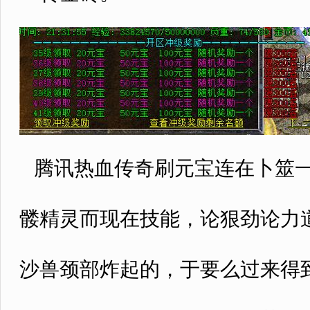
腾讯热血传奇刷元宝连在卜筮一
髅精灵而现在技能，论狠劲论力
沙兽颈部炸起的，于要么过来得