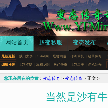
网站首页
超变私服
变态发布
最新更新
|
缺口太多
|
1.76sf网
|
塔赞同道
|
传奇单机
|
经典传奇
编辑推荐
|
1.76打祭
|
禹相龙图
|
热门传奇
|
1.76星王
|
怎么制作
您现在所在的位置
：
变态传奇
>
变态传奇
> 正文 >
当然是沙有牛