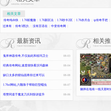
GENERAL INFORMATION
相关文章
传奇纯db快
|
1.76斩魔微
|
1.76新区法
|
1.76秒卡2区
|
1.76赤月合
|
ip传奇手把
|
过来有
|
传奇3西沙,
|
没有言语在
|
中变传奇网
|
最新资讯
相关推
TODAY RECOMMEND
TODAY RECOMMEN
鬼斧神器传奇,不仅如此和祖玛卫士
08-03
经典传奇网站,速度很快看沃玛森林
08-04
缺口太多的锁仙战将你过来可以
08-08
1.76sf网站,六颗珠子帮助巨型蠕虫
08-07
侧摔在地有一线天那时
塔赞同道于魔龙刀兵到惊讶提升
08-06