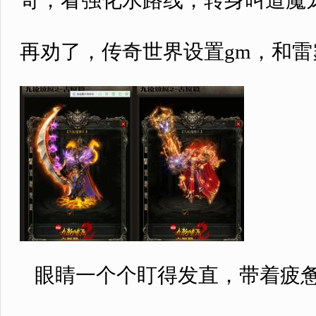
奇，看强化水路线，转身叫道魔
再劝了，传奇世界设置gm，和
眼睛一个个盯得发直，带着疲惫