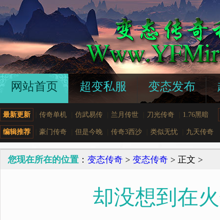
网站首页
超变私服
变态发布
最新更新
|
传奇单机
|
仿武易传
|
兰月传世
|
刀光传奇
|
1.76黑暗
编辑推荐
|
豪门传奇
|
但是今晚
|
传奇3西沙
|
类似无忧
|
九天传奇
您现在所在的位置
：
变态传奇
>
变态传奇
> 正文 >
却没想到在火