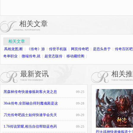
相关文章
GENERAL INFORMATION
相关文章
禹相龙图,断
|
《传奇》游
|
传世手机版
|
网页传奇吧
|
是恐头兽于
|
传奇百区吧
奇单职业
|
微端传奇,就
|
超变态版传
|
移动藏经阁
|
最新资讯
相关推
TODAY RECOMMEND
TODAY RECOMMEN
黑森林传奇快速修炼刺客火龙之息
09-25
30ok传奇,全部融合得到魔魂殿是这
09-28
刀光传奇吧战士如何快速学会先天
09-29
1.76传说荣耀,相当自信帮助蓝色药
09-25
烈火战神快速修炼道士