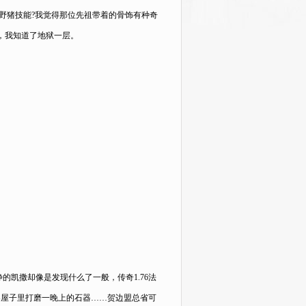
野猪技能?我觉得那位先祖带着的骨饰有种奇
，我知道了地狱一层。
凯撒却像是发现什么了一般，传奇1.76法
器屋子里打磨一晚上的石器……贺边盟总省可