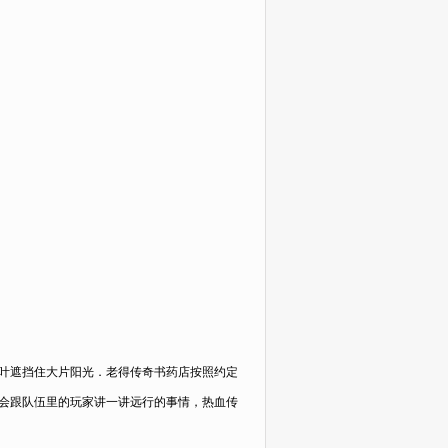
枝叶遮挡住大片阳光．老得传奇书药店按照约定
会跟队伍里的玩家讲一讲远行的事情，热血传