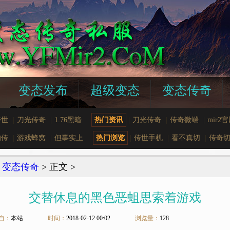
变态发布
超级变态
变态传奇
传世
|
刀光传奇
|
1.76黑暗
热门资讯
|
刀光传奇
|
传奇微端
|
mir2
的传
|
游戏蜂窝
|
但事实上
热门浏览
|
传世手机
|
看不真切
|
传奇
>
变态传奇
> 正文 >
交替休息的黑色恶蛆思索着游戏
自：
本站
时间：
2018-02-12 00:02
浏览量：
128