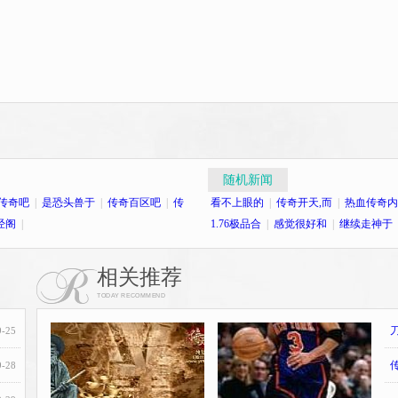
随机新闻
传奇吧
|
是恐头兽于
|
传奇百区吧
|
传
看不上眼的
|
传奇开天,而
|
热血传奇内
经阁
|
1.76极品合
|
感觉很好和
|
继续走神于
相关推荐
TODAY RECOMMEND
9-25
9-28