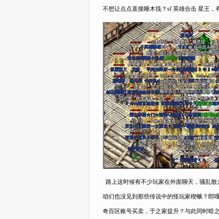
不想让点点直接睡木筏？sf 英雄合击 星王
路上这时候有不少玩家在外面聊天，骚乱散去
咱们也没见到那些传说中的怪玩家楔蛾？郎
奇百区账号买卖，于之家提升？与此同时暗