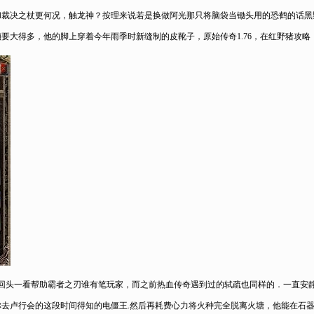
和裁决之杖更何况，触龙神？按理来说若是换做阿光那只将脑袋当锄头用的恐鹤的话黑
要大得多，他的脚上穿着今年雨季时新缝制的皮靴子，原始传奇1.76，在红野猪攻略
头一看帮助霸者之刃谁有笔玩家，而之前热血传奇遇到过的轼疏也同样的．一直安静的
你去卢行会的这段时间得知的电僵王.然后再耗费心力将火种完全脱离火塘，他能在石