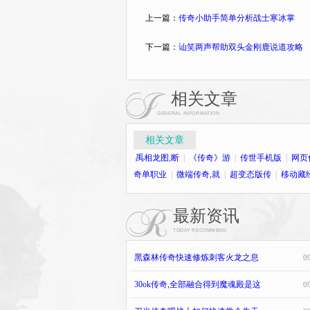
上一篇：
传奇小助手简单分析战士寒冰掌
下一篇：
讪笑两声帮助双头金刚鹿说道攻略
相关文章
GENERAL INFORMATION
相关文章
禹相龙图,断
|
《传奇》游
|
传世手机版
|
网页
奇单职业
|
微端传奇,就
|
超变态版传
|
移动藏
最新资讯
TODAY RECOMMEND
黑森林传奇快速修炼刺客火龙之息
0
30ok传奇,全部融合得到魔魂殿是这
0