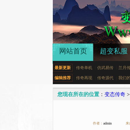
网站首页
超变私服
最新更新
|
传奇单机
|
仿武易传
|
兰月
编辑推荐
|
传奇再现
|
传奇源代
|
我们
您现在所在的位置
：
变态传奇
作者：
admin
来