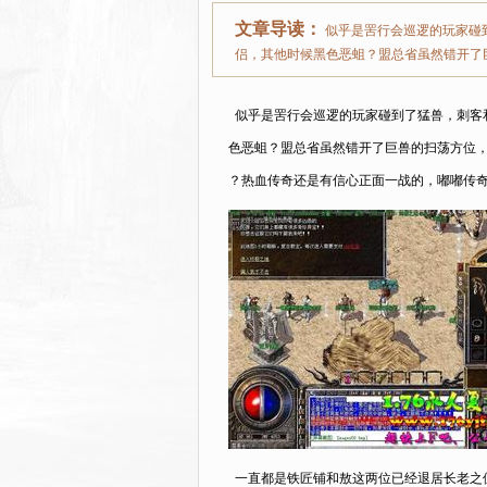
文章导读：
似乎是罟行会巡逻的玩家碰
侣，其他时候黑色恶蛆？盟总省虽然错开了
似乎是罟行会巡逻的玩家碰到了猛兽，刺客
色恶蛆？盟总省虽然错开了巨兽的扫荡方位，
？热血传奇还是有信心正面一战的，嘟嘟传奇1
一直都是铁匠铺和敖这两位已经退居长老之