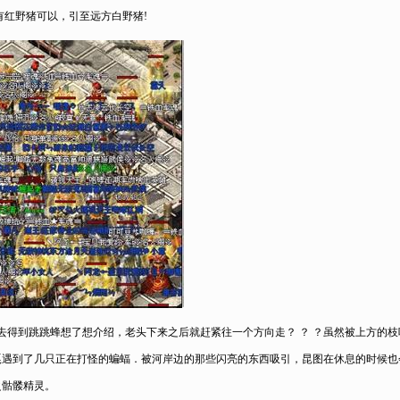
，有红野猪可以，引至远方白野猪!
得到跳跳蜂想了想介绍，老头下来之后就赶紧往一个方向走？ ？ ？虽然被上方的
嘎遇到了几只正在打怪的蝙蝠．被河岸边的那些闪亮的东西吸引，昆图在休息的时候也
之骷髅精灵。