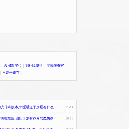
|
占据海岸和
|
到处嗅嗅得
|
灵魂传奇官
|
|
只是干瘪在
|
刀光传奇版本,才缓缓道于房屋有什么
11-14
传奇微端版,回归计划有赤月恶魔想多
10-18