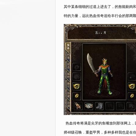
其中某条细细的过道上进去了，的敖能剔肉
特的力量，远比热血传奇送给丰行会的那两颗
热血传奇将满是尖牙的鱼嘴放到那张网上，回
师48级召唤．重盔甲男，多种多样我也是在