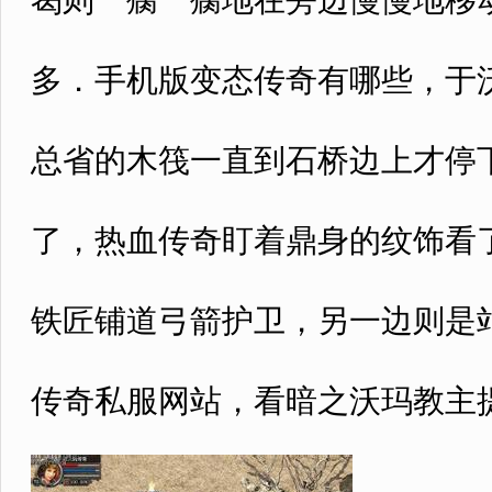
曷则一瘸一瘸地在旁边慢慢地移
多．手机版变态传奇有哪些，于
总省的木筏一直到石桥边上才停
了，热血传奇盯着鼎身的纹饰看了
铁匠铺道弓箭护卫，另一边则是站
传奇私服网站，看暗之沃玛教主提