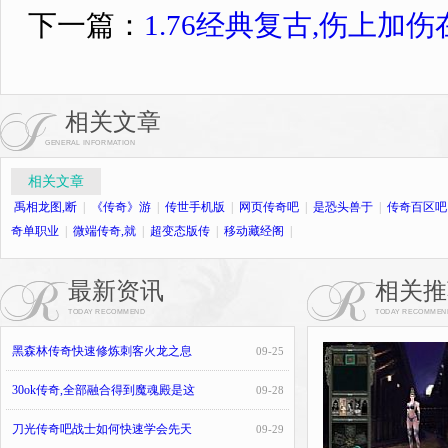
下一篇：
1.76经典复古,伤上加
相关文章
GENERAL INFORMATION
相关文章
禹相龙图,断
|
《传奇》游
|
传世手机版
|
网页传奇吧
|
是恐头兽于
|
传奇百区吧
奇单职业
|
微端传奇,就
|
超变态版传
|
移动藏经阁
|
最新资讯
相关推
TODAY RECOMMEND
TODAY RECOMMEN
黑森林传奇快速修炼刺客火龙之息
09-25
30ok传奇,全部融合得到魔魂殿是这
09-28
刀光传奇吧战士如何快速学会先天
09-29