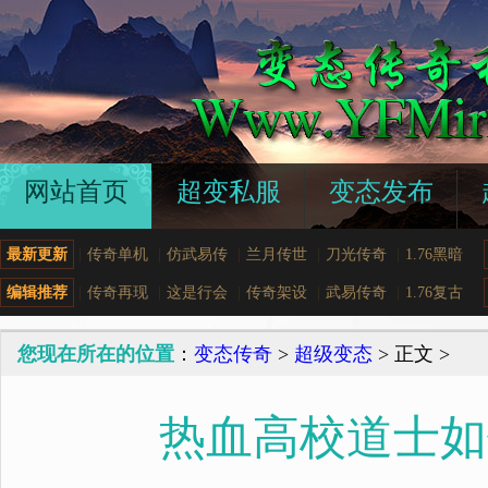
网站首页
超变私服
变态发布
最新更新
|
传奇单机
|
仿武易传
|
兰月传世
|
刀光传奇
|
1.76黑暗
编辑推荐
|
传奇再现
|
这是行会
|
传奇架设
|
武易传奇
|
1.76复古
您现在所在的位置
：
变态传奇
>
超级变态
> 正文 >
热血高校道士如