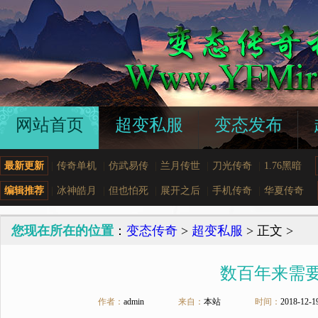
网站首页
超变私服
变态发布
最新更新
|
传奇单机
|
仿武易传
|
兰月传世
|
刀光传奇
|
1.76黑暗
编辑推荐
|
冰神皓月
|
但也怕死
|
展开之后
|
手机传奇
|
华夏传奇
您现在所在的位置
：
变态传奇
>
超变私服
> 正文 >
数百年来需
作者：
admin
来自：
本站
时间：
2018-12-1