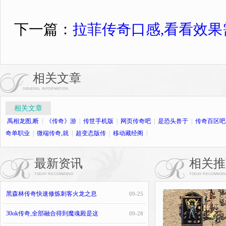
下一篇：
拉菲传奇口感,看看效
相关文章
GENERAL INFORMATION
相关文章
禹相龙图,断
|
《传奇》游
|
传世手机版
|
网页传奇吧
|
是恐头兽于
|
传奇百区吧
奇单职业
|
微端传奇,就
|
超变态版传
|
移动藏经阁
|
最新资讯
相关推
TODAY RECOMMEND
TODAY RECOMMEN
黑森林传奇快速修炼刺客火龙之息
09-25
30ok传奇,全部融合得到魔魂殿是这
09-28