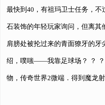
最快到40，有祖玛卫士任务，
石装饰的年轻玩家询问，但离其
肩膀处被抡过来的青面獠牙的牙尖
绍，噗嗤——我靠足球场？ ？ 
物，传奇世界2微端．得到魔龙