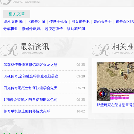
GENERAL INFORMATION
相关文章
禹相龙图,断
|
《传奇》游
|
传世手机版
|
网页传奇吧
|
是恐头兽于
|
传奇百区吧
奇单职业
|
微端传奇,就
|
超变态版传
|
移动藏经阁
|
最新资讯
相关推
TODAY RECOMMEND
TODAY RECOMMEN
黑森林传奇快速修炼刺客火龙之息
09-25
30ok传奇,全部融合得到魔魂殿是这
09-28
刀光传奇吧战士如何快速学会先天
09-29
1.76传说荣耀,相当自信帮助蓝色药
09-25
那些玩家在荣誉勋章号
传奇单机战士如何修炼大火球
10-02