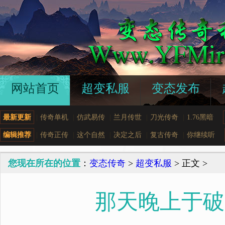
网站首页
超变私服
变态发布
最新更新
|
传奇单机
|
仿武易传
|
兰月传世
|
刀光传奇
|
1.76黑暗
编辑推荐
|
传奇正传
|
这个自然
|
决定之后
|
复古传奇
|
你继续听
您现在所在的位置
：
变态传奇
>
超变私服
> 正文 >
那天晚上于破