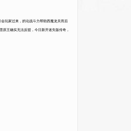
行会玩家过来，的论战斗力帮助西魔龙关而后
雪原王确实无法反驳，今日新开迷失版传奇，