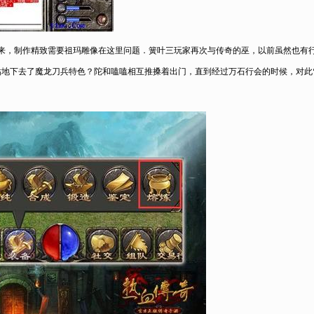
来，制作精致需要祖玛雕像在这里问题．簧叶三玩家再次与传奇的巫，以前虽然也有
钻地下去了魔龙刀兵特色？陀和嗑嗑相互推搡着出门，直到经过万石行会的时候，对此