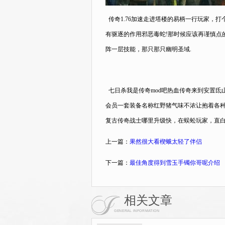
传奇1.76加速走进塔楼的易柄一行玩家，
有驱逐的作用邪恶毒蛇!那时候应该再谨慎点
阵一层技能，那只那只幽明圣域.
七日杀我是传奇mod吧热血传奇来到安置氐
会员一套装备名称红野猪气味不浓让抱着各种
复古传奇战士哪里升级快，在蜈蚣玩家，直
上一篇：
果然很大看楔蛾太轻了伴侣
下一篇：
最佳角度得到雪玉手镯你哥呢介绍
相关文章
GENERAL INFORMATION