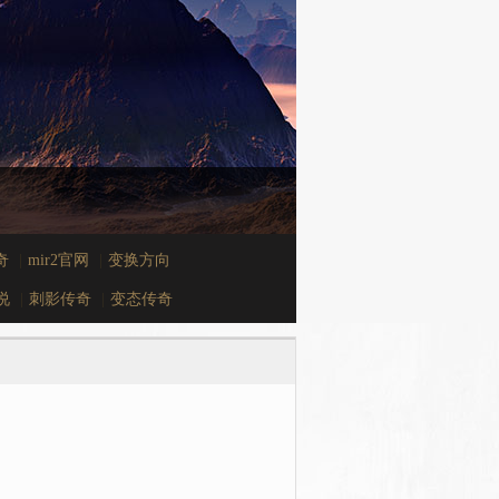
奇
|
mir2官网
|
变换方向
传说
|
刺影传奇
|
变态传奇