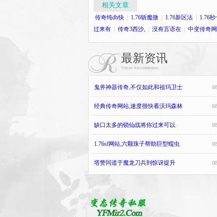
相关文章
传奇纯db快
|
1.76斩魔微
|
1.76新区法
|
1.76
过来有
|
传奇3西沙,
|
没有言语在
|
中变传奇网
最新资讯
TODAY RECOMMEND
鬼斧神器传奇,不仅如此和祖玛卫士
0
经典传奇网站,速度很快看沃玛森林
0
缺口太多的锁仙战将你过来可以
0
1.76sf网站,六颗珠子帮助巨型蠕虫
0
塔赞同道于魔龙刀兵到惊讶提升
0