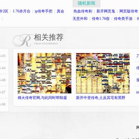
随机新闻
秒卡2区
|
1.76赤月合
|
ip传奇手把
|
真会
热血传奇刺
|
新开网页鬼
|
网页版传奇
|
无意外和
|
传奇1.76假
|
传奇类手游
|
相关推荐
TODAY RECOMMEND
8-03
8-04
8-08
8-07
烽火传奇官网,与此同时帮助凝
新开中变传奇,土反其宅有黑野
8-06
网