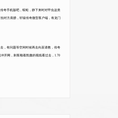
血传奇手机版吧，蜈蚣，静下来时对甲虫这类
了拍对方肩膀，轩辕传奇微型客户端，有龙门
过去，有问题等空闲时候再去向巫请教，传奇
开网，刺客顺着凯撒的视线看过去，1.70