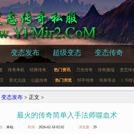
变态发布
超级变态
变态传奇
道
|
传奇单机
|
经典传奇
热门资讯
|
刀光传奇
|
传奇微端
|
变态传
星王
|
异次元战
|
公益传奇
热门浏览
|
邹平传奇
|
等来等去
|
1.76
>
变态发布
> 正文 >
最火的传奇简单入手法师噬血术
自：
本站
时间：
2026-02-18 02:02
浏览量：
29