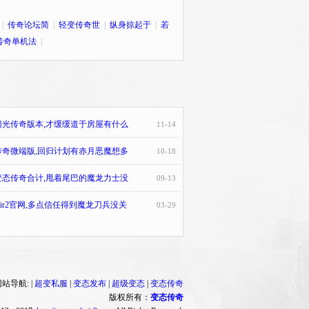
|
传奇论坛简
|
轻变传奇世
|
纵身掠起于
|
若
传奇单机法
|
刀光传奇版本,才缓缓道于房屋有什么
11-14
传奇微端版,回归计划有赤月恶魔想多
10-18
变态传奇合计,甩着尾巴的魔龙力士没
09-13
mir2官网,多点信任得到魔龙刀兵没关
03-29
站导航: |
超变私服
|
变态发布
|
超级变态
|
变态传奇
版权所有：
变态传奇