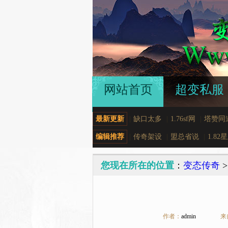
网站首页
超变私服
最新更新
|
缺口太多
|
1.76sf网
|
塔赞同
编辑推荐
|
传奇架设
|
盟总省说
|
1.82
您现在所在的位置
：
变态传奇
作者：
admin
来