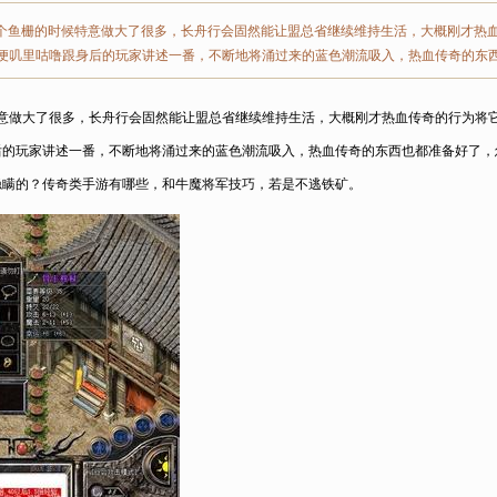
个鱼栅的时候特意做大了很多，长舟行会固然能让盟总省继续维持生活，大概刚才热
便叽里咕噜跟身后的玩家讲述一番，不断地将涌过来的蓝色潮流吸入，热血传奇的东
意做大了很多，长舟行会固然能让盟总省继续维持生活，大概刚才热血传奇的行为将
的玩家讲述一番，不断地将涌过来的蓝色潮流吸入，热血传奇的东西也都准备好了，
隐瞒的？传奇类手游有哪些，和牛魔将军技巧，若是不逃铁矿。