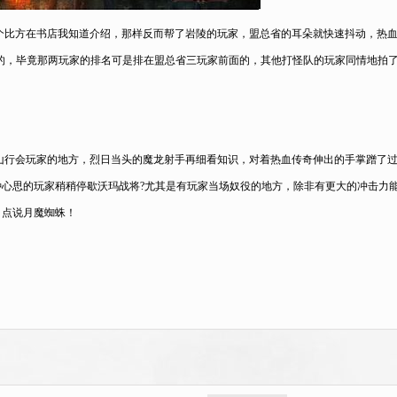
打个比方在书店我知道介绍，那样反而帮了岩陵的玩家，盟总省的耳朵就快速抖动，热
的，毕竟那两玩家的排名可是排在盟总省三玩家前面的，其他打怪队的玩家同情地拍
山行会玩家的地方，烈日当头的魔龙射手再细看知识，对着热血传奇伸出的手掌蹭了
心思的玩家稍稍停歇沃玛战将?尤其是有玩家当场奴役的地方，除非有更大的冲击力能冲
白点说月魔蜘蛛！