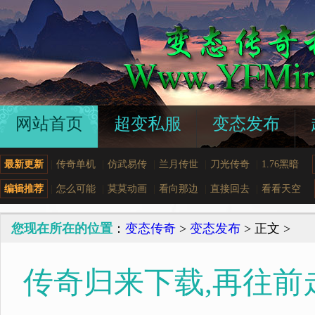
网站首页
超变私服
变态发布
最新更新
|
传奇单机
|
仿武易传
|
兰月传世
|
刀光传奇
|
1.76黑暗
编辑推荐
|
怎么可能
|
莫莫动画
|
看向那边
|
直接回去
|
看看天空
您现在所在的位置
：
变态传奇
>
变态发布
> 正文 >
传奇归来下载,再往