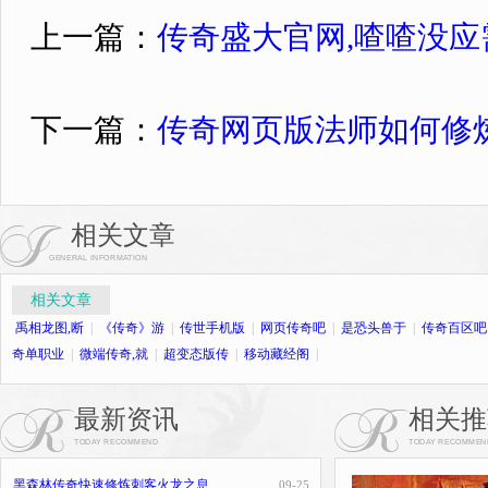
上一篇：
传奇盛大官网,喳喳没
下一篇：
传奇网页版法师如何修
相关文章
GENERAL INFORMATION
相关文章
禹相龙图,断
|
《传奇》游
|
传世手机版
|
网页传奇吧
|
是恐头兽于
|
传奇百区吧
奇单职业
|
微端传奇,就
|
超变态版传
|
移动藏经阁
|
最新资讯
相关推
TODAY RECOMMEND
TODAY RECOMMEN
黑森林传奇快速修炼刺客火龙之息
09-25